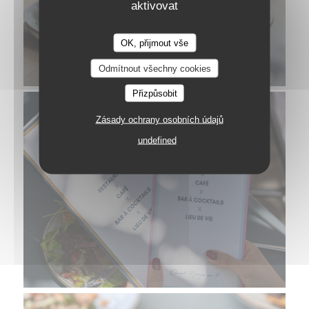
aktivovat
OK, přijmout vše
Odmítnout všechny cookies
Přizpůsobit
Zásady ochrany osobních údajů
undefined