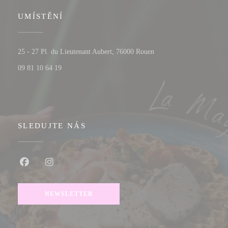
UMÍSTĚNÍ
((otevře se v novém okně
25 - 27 Pl. du Lieutenant Aubert, 76000 Rouen
09 81 10 64 19
SLEDUJTE NÁS
Facebook ((otevře se v novém okně))
Instagram ((otevře se v novém okně))
NEWSLETTER