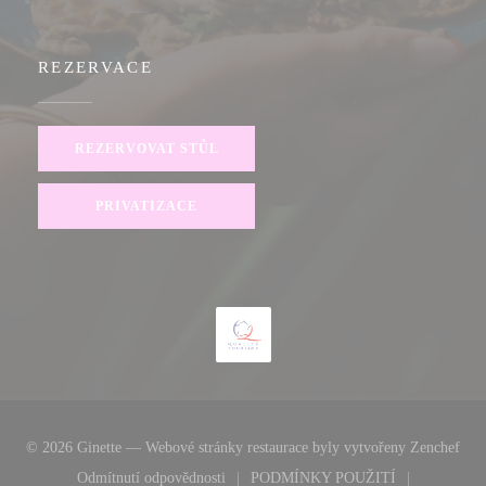
REZERVACE
REZERVOVAT STŮL
PRIVATIZACE
((ot
© 2026 Ginette — Webové stránky restaurace byly vytvořeny
Zenchef
Odmítnutí odpovědnosti
PODMÍNKY POUŽITÍ