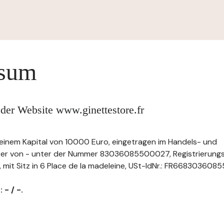
ssum
der Website www.ginettestore.fr
t einem Kapital von 10000 Euro, eingetragen im Handels- und
ster von - unter der Nummer 83036085500027, Registrierun
 Sitz in 6 Place de la madeleine, USt-IdNr.: FR66830360855, T
 - / -.