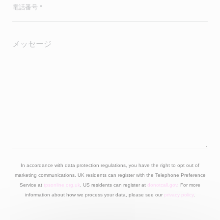
In accordance with data protection regulations, you have the right to opt out of
marketing communications. UK residents can register with the Telephone Preference
Service at
tpsonline.org.uk
. US residents can register at
donotcall.gov
. For more
information about how we process your data, please see our
privacy policy
.