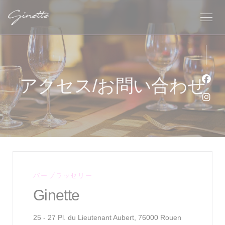
クッキー利用の管理について
アクセス/お問い合わせ
Fa
Ins
バーブラッセリー
Ginette
((新しいウィ
25 - 27 Pl. du Lieutenant Aubert, 76000 Rouen