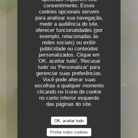
consentimento. Esses
cookies opcionais servem
para analisar sua navegação,
medir a audiência do site,
oferecer funcionalidades (por
exemplo, relacionadas às
redes sociais) ou exibir
publicidade ou conteúdos
personalizados. Clique em
'OK, aceitar tudo', 'Recusar
tudo' ou 'Personalizar' para
gerenciar suas preferências.
Você pode alterar suas
25 - 27 PL. DU LIEUTENANT AUBERT, 76000
escolhas a qualquer momento
ROUEN
clicando no ícone de cookie
no canto inferior esquerdo
das páginas do site.
OK, aceitar tudo
Proíbe todos cookies