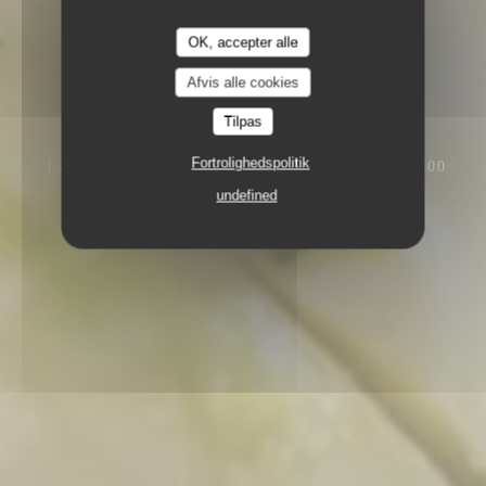
OK, accepter alle
Afvis alle cookies
Tilpas
Fortrolighedspolitik
25 - 27 PL. DU LIEUTENANT AUBERT, 76000
ROUEN
undefined